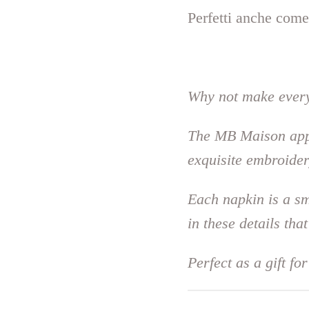
Perfetti anche come
Why not make every
The MB Maison appe
exquisite embroider
Each napkin is a sma
in these details th
Perfect as a gift fo