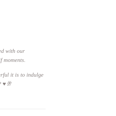
ed with our
if moments.
ful it is to indulge
? ♥️🥂