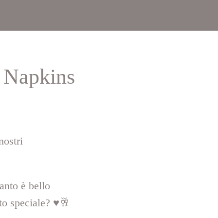
l Napkins
nostri
anto è bello
o speciale? ♥️🥂